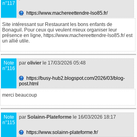
n°117
https://www.machereettendre-lso85.fr/
Site intéressant sur Restaurant les bons enfants de
Bonaguil. Pour ceux qui veulent mieux organiser leur
présence en ligne, https://www.machereettendre-lso85.fr/ est
un allié utile.
Note
par
olivier
le 17/03/2026 05:48
n°116
https://busy-hub2.blogspot.com/2026/03/blog-
post.html
merci beaucoup
Note
par
Solainn-Plateforme
le 16/03/2026 18:17
n°115
https://www.solainn-plateforme.fr/