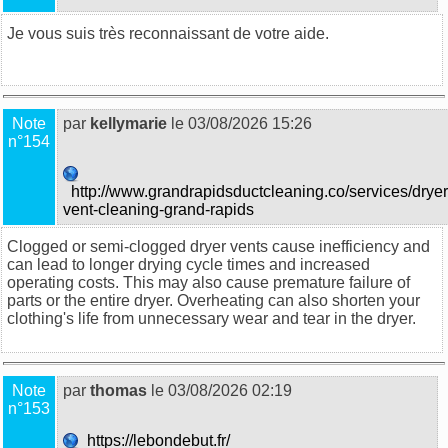
Je vous suis très reconnaissant de votre aide.
food trucks in
Sydney
Note
par
kellymarie
le 03/08/2026 15:26
n°154
http://www.grandrapidsductcleaning.co/services/dryer
vent-cleaning-grand-rapids
Clogged or semi-clogged dryer vents cause inefficiency and
can lead to longer drying cycle times and increased
operating costs. This may also cause premature failure of
parts or the entire dryer. Overheating can also shorten your
clothing's life from unnecessary wear and tear in the dryer.
Note
par
thomas
le 03/08/2026 02:19
n°153
https://lebondebut.fr/