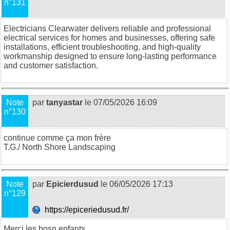
n°131
Electricians Clearwater
delivers reliable and professional
electrical services for homes and businesses, offering safe
installations, efficient troubleshooting, and high-quality
workmanship designed to ensure long-lasting performance
and customer satisfaction.
Note
par
tanyastar
le 07/05/2026 16:09
n°130
continue comme ça mon frère
T.G./
North Shore Landscaping
Note
par
Epicierdusud
le 06/05/2026 17:13
n°129
https://epiceriedusud.fr/
Merci les bosn enfants
.