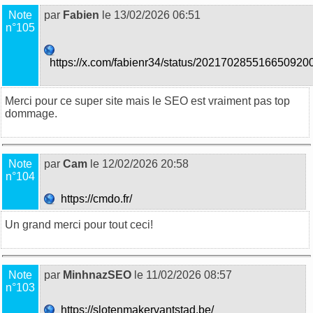
Note
par
Fabien
le 13/02/2026 06:51
n°105
https://x.com/fabienr34/status/202170285516650920
Merci pour ce super site mais le SEO est vraiment pas top
dommage.
Note
par
Cam
le 12/02/2026 20:58
n°104
https://cmdo.fr/
Un grand merci pour tout ceci!
Note
par
MinhnazSEO
le 11/02/2026 08:57
n°103
https://slotenmakervantstad.be/