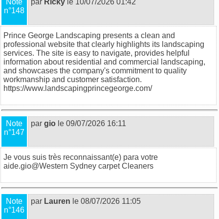
Note
par
Ricky
le 10/07/2026 01:42
n°148
Prince George Landscaping presents a clean and
professional website that clearly highlights its landscaping
services. The site is easy to navigate, provides helpful
information about residential and commercial landscaping,
and showcases the company's commitment to quality
workmanship and customer satisfaction.
https://www.landscapingprincegeorge.com/
Note
par
gio
le 09/07/2026 16:11
n°147
Je vous suis très reconnaissant(e) para votre
aide.gio@
Western Sydney carpet Cleaners
Note
par
Lauren
le 08/07/2026 11:05
n°146