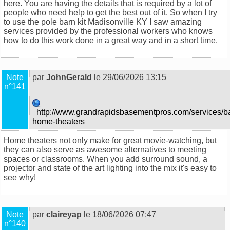
here. You are having the details that is required by a lot of
people who need help to get the best out of it. So when I try
to use the
pole barn kit Madisonville KY
I saw amazing
services provided by the professional workers who knows
how to do this work done in a great way and in a short time.
Note
par
JohnGerald
le 29/06/2026 13:15
n°141
http://www.grandrapidsbasementpros.com/services/b
home-theaters
Home theaters not only make for great movie-watching, but
they can also serve as awesome alternatives to meeting
spaces or classrooms. When you add surround sound, a
projector and state of the art lighting into the mix it's easy to
see why!
Note
par
claireyap
le 18/06/2026 07:47
n°140