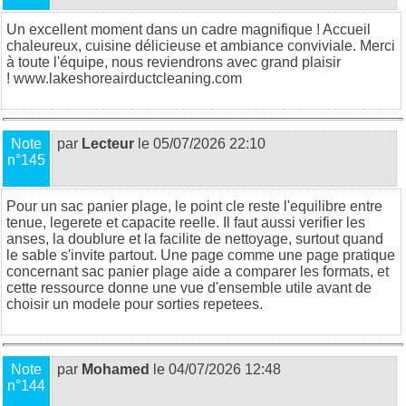
Un excellent moment dans un cadre magnifique ! Accueil
chaleureux, cuisine délicieuse et ambiance conviviale. Merci
à toute l'équipe, nous reviendrons avec grand plaisir
!
www.lakeshoreairductcleaning.com
Note
par
Lecteur
le 05/07/2026 22:10
n°145
Pour un sac panier plage, le point cle reste l'equilibre entre
tenue, legerete et capacite reelle. Il faut aussi verifier les
anses, la doublure et la facilite de nettoyage, surtout quand
le sable s'invite partout. Une page comme
une page pratique
concernant sac panier plage
aide a comparer les formats, et
cette ressource
donne une vue d'ensemble utile avant de
choisir un modele pour sorties repetees.
Note
par
Mohamed
le 04/07/2026 12:48
n°144