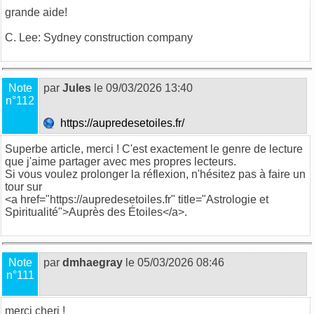
grande aide!
C. Lee:
Sydney construction company
Note
par
Jules
le 09/03/2026 13:40
n°112
https://aupredesetoiles.fr/
Superbe article, merci ! C'est exactement le genre de lecture
que j'aime partager avec mes propres lecteurs.
Si vous voulez prolonger la réflexion, n'hésitez pas à faire un
tour sur
<a href="https://aupredesetoiles.fr" title="Astrologie et
Spiritualité">Auprès des Étoiles</a>.
Note
par
dmhaegray
le 05/03/2026 08:46
n°111
merci cheri !