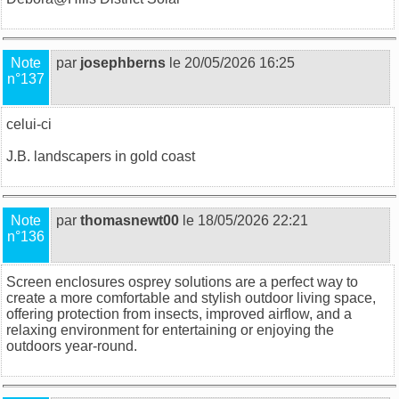
Note
par
josephberns
le 20/05/2026 16:25
n°137
celui-ci
J.B.
landscapers in gold coast
Note
par
thomasnewt00
le 18/05/2026 22:21
n°136
Screen enclosures osprey
solutions are a perfect way to
create a more comfortable and stylish outdoor living space,
offering protection from insects, improved airflow, and a
relaxing environment for entertaining or enjoying the
outdoors year-round.