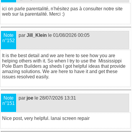
ici on parle parentalité, n'hésitez pas à consulter notre site
web sur la
parentalité
. Merci :)
Note
par
Jill_Klein
le 01/08/2026 00:05
n°152
It is the best detail and we are here to see how you are
helping others with it. So when I try to use the
Mississippi
Pole Barn Builders ag sheds
I got helpful ideas that provide
amazing solutions. We are here to have it and get these
issues resolved easily.
Note
par
joe
le 28/07/2026 13:31
n°151
Nice post, very helpful.
lanai screen repair