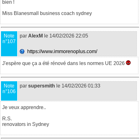
bien !
Miss Blane
small business coach sydney
Note
par
AlexM
le 14/02/2026 22:05
n°107
https://www.immorenoplus.com/
J'espère que ça a été rénové dans les normes UE 2026
Note
par
supersmith
le 14/02/2026 01:33
n°106
Je veux apprendre..
R.S.
renovators in Sydney