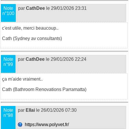
Note
par
CathDee
le 29/01/2026 23:31
n°100
c'est utile, merci beaucoup..
Cath (
Sydney av consultants
)
Note
par
CathDee
le 29/01/2026 22:24
n°99
ça m'aide vraiment..
Cath (
Bathroom Renovations Parramatta
)
Note
par
Ellai
le 26/01/2026 07:30
n°98
https://www.polyvet.fr/