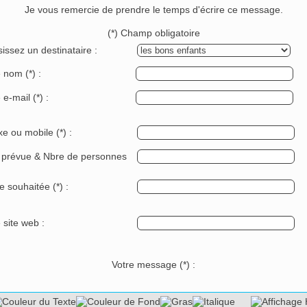
Je vous remercie de prendre le temps d'écrire ce message.
(*) Champ obligatoire
issez un destinataire :
e nom
(*)
:
e e-mail
(*)
:
ixe ou mobile
(*)
:
 prévue & Nbre de personnes
e souhaitée
(*)
:
 site web :
Votre message
(*)
: