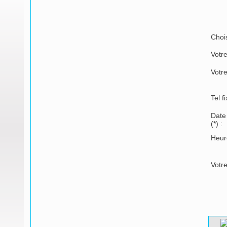
Chois
Votr
Votr
Tel f
Date
(*)
:
Heur
Votre